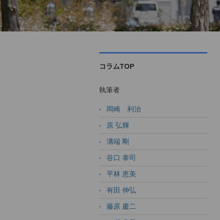
コラムTOP
執筆者
岡崎 利治
原 弘輝
溝端 剛
谷口 泰司
平林 恵美
有田 伸弘
藤原 慶二