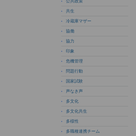
公共政策
共生
冷蔵庫マザー
協働
協力
印象
危機管理
問題行動
国家試験
声なき声
多文化
多文化共生
多様性
多職種連携チーム