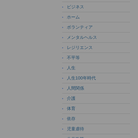
ビジネス
ホーム
ボランティア
メンタルヘルス
レジリエンス
不平等
人生
人生100年時代
人間関係
介護
体育
依存
児童虐待