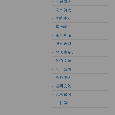
一瀬 貴子
高田 哲史
岡崎 幸友
森 歩夢
谷川 和昭
勝田 吉彰
萬代 由希子
佐伯 文昭
高田 豊司
熊野 陽人
岩間 文雄
八木 修司
中村 剛