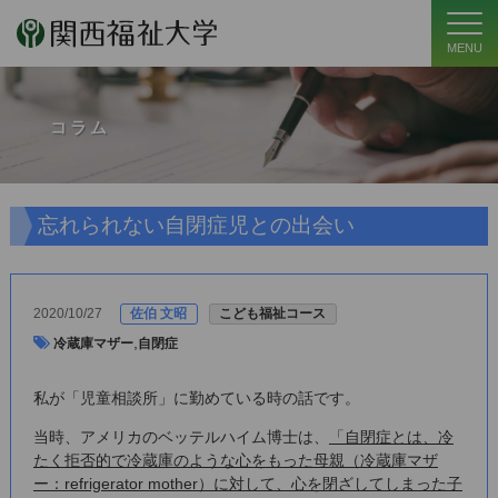
MENU
コラム
忘れられない自閉症児との出会い
2020/10/27
佐伯 文昭
こども福祉コース
,
冷蔵庫マザー
自閉症
私が「児童相談所」に勤めている時の話です。
当時、アメリカのベッテルハイム博士は、
「自閉症とは、冷
たく拒否的で冷蔵庫のような心をもった母親（冷蔵庫マザ
ー：refrigerator mother）に対して、心を閉ざしてしまった子