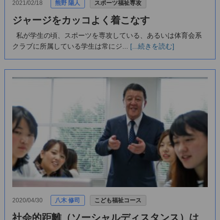
2021/02/18
熊野 陽人
スポーツ福祉専攻
ジャージをカッコよく着こなす
私が学生の頃、スポーツを専攻している、あるいは体育会系
クラブに所属している学生は常にジ...
[...続きを読む]
2020/04/30
八木 修司
こども福祉コース
社会的距離（ソーシャルディスタンス）は