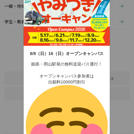
一般・地域の方へ
学生・教員の活動
8/9（日）16（日）オープンキャンパス
〒678-0255 兵庫県赤穂市新田380-3
TEL：0791-46-2525（代）
FAX：0791-46-2526
姫路・岡山駅発の無料送迎バス運行！
オープンキャンパス参加者は
アクセス
スクールバス
出願料10000円割引
各種お問い合わせ