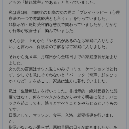
どもの『情緒障害』である」
と言っていました。
私は週1回、自閉症の５歳の女の児に「プレイセラピー（心理
療法の一つで遊戯療法とも言う）」を行っていました。
非指示的・絶対受容的な態度で関わっていましたが、なかな
か行動が改善せず、悩んでいました。
そんな折、上司から「やる気があるのなら家庭に入りなさ
い」と言われ、保護者の了解を得て家庭に入りました。
それから丸４年、月曜日から金曜日までの家庭療育が始まり
ました。
女の児の言葉はオウム返しのみでコミュニケーションはとれ
ず、少しでも意にそぐわないと「パニック（奇声、顔をひっ
かくなど）」を起こし、家族は途方に暮れていました。
私は「生活療法」を行いました。非指示的・絶対受容的な態
度ではなく、何をすべきかをわかりやすく明確に伝え、パニ
ックを起こしても、淡々とすべきことをやらせるというもの
です。
日課として、マラソン、食事、入浴、就寝指導を行いまし
た。
指示がなかなか通らず、悪戦苦闘の日々が続きましたが、あ