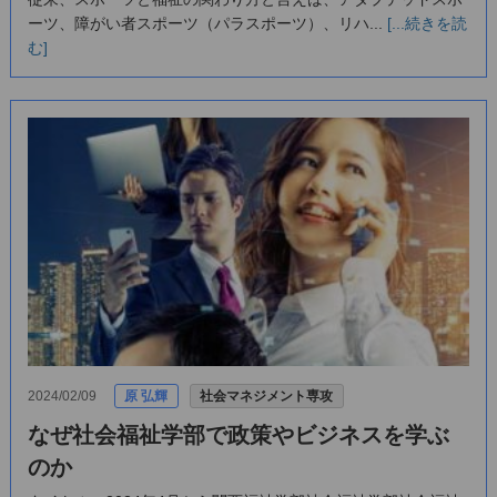
ーツ、障がい者スポーツ（パラスポーツ）、リハ...
[...続きを読
む]
2024/02/09
原 弘輝
社会マネジメント専攻
なぜ社会福祉学部で政策やビジネスを学ぶ
のか