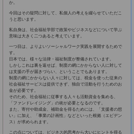
か。
今回はその疑問に対して、私個人の考えを綴らせていただこ
うと思います。
私自身は、社会福祉学部で政策やビジネスなどについて学ぶ
意味は大きく二つあると考えています。
一つ目は、よりよいソーシャルワーク実践を展開するためで
す。
日本では、様々な法律・福祉制度が整備されています。
しかしこれは裏を返せば、制度の網にかからない人に対して
は支援の手が届きづらい、ということでもあります。
制度の網にかからない人々に対しては、税金を使った従来の
社会福祉サービスは提供できず、独自で活動を行うためのお
金が必要です。
そのため、社会福祉に従事する人々も活動資金を集める、
「ファンドレイジング」の術が必要となるのです。
また、寄付や助成金、補助金を得るためには、「支援者の想
い」に加え、「事業の計画性」などといった根拠（エビデン
ス）が求められます。
この点については、ビジネス的思考から大いにヒントを得る