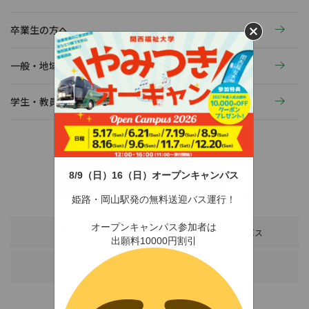
卒業生の方へ
一般・地域の方へ
学生・教員の活動
8/9（日）16（日）オープンキャンパス
〒678-0255 兵庫県赤穂市新田380-3
TEL：0791-46-2525（代）
FAX：0791-46-2526
姫路・岡山駅発の無料送迎バス運行！
オープンキャンパス参加者は
アクセス
スクールバス
出願料10000円割引
各種お問い合わせ