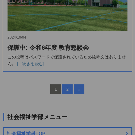
2024/10/04
保護中: 令和6年度 教育懇談会
この投稿はパスワードで保護されているため抜粋文はありませ
ん。
[...続きを読む]
1
2
»
社会福祉学部メニュー
社会福祉学科TOP