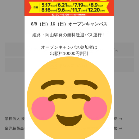
8/9（日）16（日）オープンキャンパス
〒678-0255 兵庫県赤穂市新田380-3
TEL：0791-46-2525（代）
FAX：0791-46-2526
姫路・岡山駅発の無料送迎バス運行！
オープンキャンパス参加者は
アクセス
スクールバス
出願料10000円割引
各種お問い合わせ
学校法人 関西金光学園
金光大阪中学校・高等学校
金光藤蔭高等学校
金光八尾中学校・高等学校