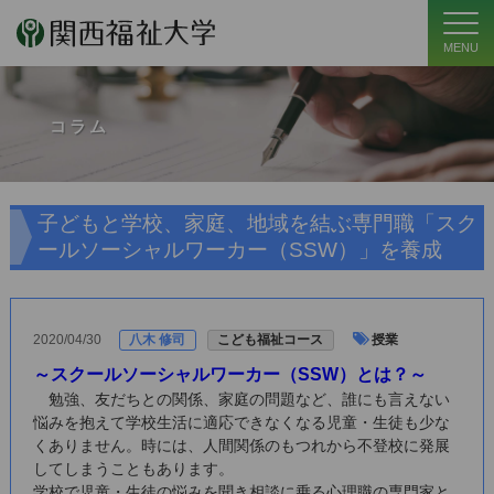
MENU
コラム
子どもと学校、家庭、地域を結ぶ専門職「スク
ールソーシャルワーカー（SSW）」を養成
2020/04/30
八木 修司
こども福祉コース
授業
～スクールソーシャルワーカー（SSW）とは？～
勉強、友だちとの関係、家庭の問題など、誰にも言えない
悩みを抱えて学校生活に適応できなくなる児童・生徒も少な
くありません。時には、人間関係のもつれから不登校に発展
してしまうこともあります。
学校で児童・生徒の悩みを聞き相談に乗る心理職の専門家と