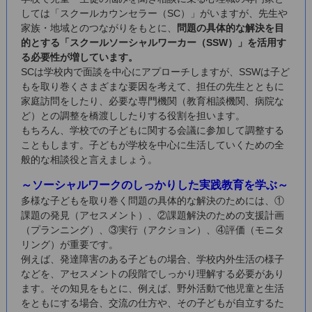
しては「スクールカウンセラー（SC）」がいますが、先生や
家族・地域とのつながりをもとに、
問題の具体的な解決を目
的とする「スクールソーシャルワーカー（SSW）」を活用す
る必要性が増しています。
SCは学校内で面談を中心にアプローチしますが、SSWは子ど
もを取り巻くさまざまな要因を考えて、担任の先生とともに
家庭訪問をしたり、必要な専門機関（教育相談機関、病院な
ど）との調整を橋渡ししたりする役割を担います。
もちろん、学校での子どもに関する会議に参加して調整する
こともします。子どもが学校を中心に生活していくための全
般的な相談役と言えましょう。
～ソーシャルワークのしっかりした実践教育を学ぶ～
多様な子どもを取り巻く問題の具体的な解決のためには、①
課題の発見（アセスメント）、②課題解決のための支援計画
（プランニング）、③実行（アクション）、④評価（モニタ
リング）が重要です。
例えば、発達障害のある子どもの場合、学校内外生活の様子
などを、アセスメントの段階でしっかり理解する必要があり
ます。その知見をもとに、例えば、野外活動で他児童と生活
をともにする場合、交流の仕方や、その子どもが自立するた