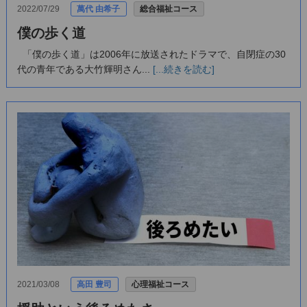
2022/07/29
萬代 由希子
総合福祉コース
僕の歩く道
「僕の歩く道」は2006年に放送されたドラマで、自閉症の30
代の青年である大竹輝明さん...
[...続きを読む]
2021/03/08
高田 豊司
心理福祉コース