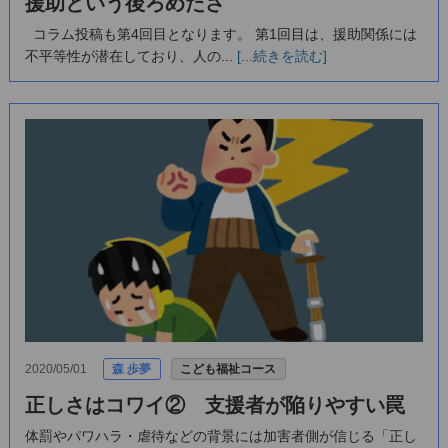
援助という後ろめたさ
コラム投稿も第4回目となります。 第1回目は、援助関係には
不平等性が潜在しており、人の...
[...続きを読む]
2020/05/01
森 歩夢
こども福祉コース
正しさはコワイ② 支援者が陥りやすい罠
体罰やパワハラ・虐待などの背景には加害者側が信じる「正し