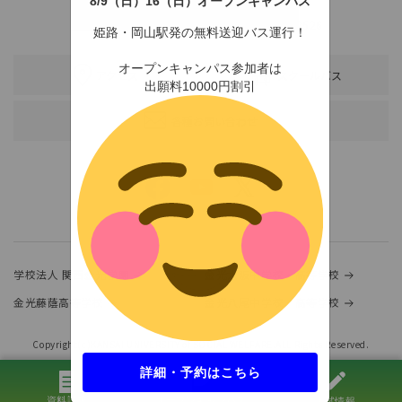
8/9（日）16（日）オープンキャンパス
〒678-0255 兵庫県赤穂市新田380-3
TEL：0791-46-2525（代）
FAX：0791-46-2526
姫路・岡山駅発の無料送迎バス運行！
オープンキャンパス参加者は
アクセス
スクールバス
出願料10000円割引
各種お問い合わせ
学校法人 関西金光学園
金光大阪中学校・高等学校
金光藤蔭高等学校
金光八尾中学校・高等学校
Copyright(c)KANSAI UNIVERSITY of SOCIAL WELFARE.ALL Rights Reserved.
詳細・予約はこちら
資料請求
オープンキャンパス
入試情報