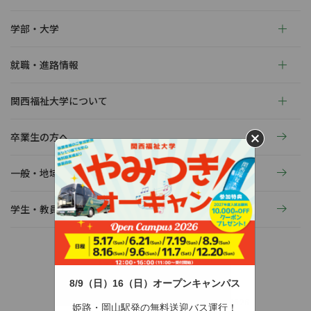
学部・大学
就職・進路情報
関西福祉大学について
卒業生の方へ
一般・地域の方へ
学生・教員の活動
8/9（日）16（日）オープンキャンパス
〒678-0255 兵庫県赤穂市新田380-3
TEL：0791-46-2525（代）
FAX：0791-46-2526
姫路・岡山駅発の無料送迎バス運行！