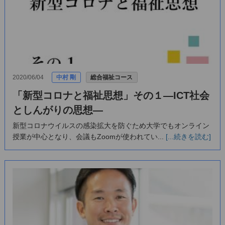
2020/06/04
中村 剛
総合福祉コース
「新型コロナと福祉思想」その１―ICT社会
としんがりの思想―
新型コロナウイルスの感染拡大を防ぐため大学でもオンライン
授業が中心となり、会議もZoomが使われてい...
[...続きを読む]