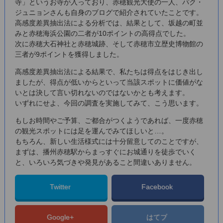
寺」というお寺が入っており、赤穂観光大使の一人、パク・
ジュニョンさんも自身のブログで紹介されていたことです。
高感度差異抽出法による分析では、結果として、坂越の町並
みと赤穂海浜公園の二者が10ポイントの高得点でした。
次に赤穂大石神社と赤穂城跡、そして赤穂市立歴史博物館の
三者が9ポイントを獲得しました。
高感度差異抽出法による結果で、私たちは得点をはじき出し
ましたが、得点が低いからといって当該スポットに価値がな
いとは決して言い切れないのではないかとも考えます。
いずれにせよ、今回の調査を実施してみて、こう思います。
もしお時間やご予算、ご都合がつくようであれば、一度赤穂
の観光スポットには足を運んでみてほしいと…。
もちろん、新しい生活様式には十分留意してのことですが、
まずは、播州赤穂駅からまっすぐにお城通りを徒歩でいく
と、いろいろ気づきや発見があること間違いありません。
Twitter
Facebook
Google+
はてブ