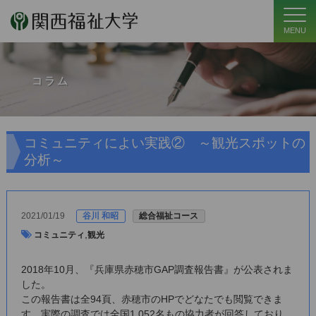
MENU
コラム
コミュニティによい実践② ～観光スポットの
分析～
2021/01/19
谷川 和昭
総合福祉コース
,
コミュニティ
観光
2018年10月、『兵庫県赤穂市GAP調査報告書』が公表されま
した。
この報告書は全94頁、赤穂市のHPでどなたでも閲覧できま
す。実際の調査では全国1,052名もの協力者が回答しており、