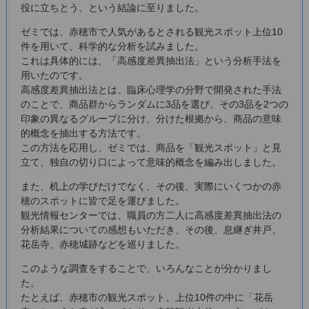
役に立ちとう、という結論に至りました。
ゼミでは、赤穂市で人気があるとされる観光スポット上位10
件を用いて、科学的な分析を試みました。
これは具体的には、「高感度差異抽出法」という分析手法を
用いたのです。
高感度差異抽出法とは、臨床心理学の分野で開発された手法
のことで、商品群からランダムに3品を選び、その3品を2つの
印象の異なるグループに分け、分けた根拠から、商品の意味
的概念を抽出する方法です。
この方法を応用し、ゼミでは、商品を「観光スポット」と見
立て、独自の切り口によって意味的概念を編み出しました。
また、机上の学びだけでなく、その後、実際にいくつかの赤
穂のスポットに皆で足を運びました。
観光情報センターでは、職員の方二人に高感度差異抽出法の
分析結果についての感想もいただき、その後、息継ぎ井戸、
花岳寺、赤穂城跡などを巡りました。
このような調査をすることで、いろんなことが分かりまし
た。
たとえば、赤穂市の観光スポット、上位10件の中に「花岳