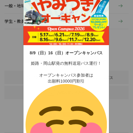
一般・地域の方へ
学生・教員の活動
8/9（日）16（日）オープンキャンパス
〒678-0255 兵庫県赤穂市新田380-3
TEL：0791-46-2525（代）
FAX：0791-46-2526
姫路・岡山駅発の無料送迎バス運行！
オープンキャンパス参加者は
アクセス
スクールバス
出願料10000円割引
各種お問い合わせ