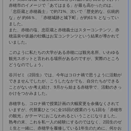
赤穂市のイメージで「あてはまる」が最も高かったのは、
「忠臣蔵と赤穂義士」で約71%、次いで「歴史的な、伝統的
な」が 約66％、「赤穂城跡と城下町」が約61％ となってい
ました。
また、赤穂の塩、忠臣蔵と赤穂義士はスターコンテンツ、赤
穂温泉や坂越の牡蠣はお宝コンテンツという結果が導かれて
いました。
このように私たちの大学がある赤穂には観光名所、いわゆる
観光スポットと言われる場所があるのですが、実際のところ
どうなのでしょう。
谷川ゼミ（2回生）では、今年はコロナ禍で思うように活動が
できませんでしたが、こうしたなかでも、自分たちができる
ことがないか考え続け、9月から始まる赤穂学で、活動のきっ
かけをつかみました。
赤穂学も、コロナ禍で授業計画の大幅変更を余儀なくされて
いますが、代替案ひとつに全15回の授業のうち1回を「赤穂市
の観光」がテーマにおこなわれるということになりました。
熟考の末、これを私一人の経験にするのではなく、2回生のゼ
ミ生と一緒に、赤穂学を履修している1年生のために、何かお