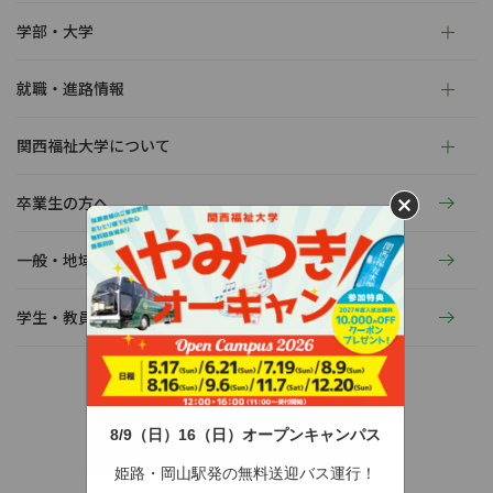
学部・大学
就職・進路情報
関西福祉大学について
卒業生の方へ
一般・地域の方へ
学生・教員の活動
8/9（日）16（日）オープンキャンパス
〒678-0255 兵庫県赤穂市新田380-3
TEL：0791-46-2525（代）
FAX：0791-46-2526
姫路・岡山駅発の無料送迎バス運行！