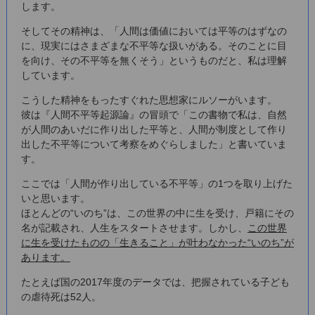
します。
そしてその精神は、「人間は価値においては平等のはずなの
に、現実にはさまざまな不平等な扱いがある。そのことに目
を向け、その不平等を無くそう」というものだと、私は理解
しています。
こうした精神をもったすぐれた思想家にルソーがいます。
彼は『人間不平等起源論』の冒頭で「この書物で私は、自然
が人間のあいだに作り出した平等と、人間が制度として作り
出した不平等について考察をめぐらしました」と書いていま
す。
ここでは「人間が作り出している不平等」の1つを取り上げた
いと思います。
ほとんどの“いのち”は、この世界の中に生を受け、戸籍にその
名が記載され、人生をスタートさせます。しかし、
この世界
に生を受けたものの「生きること」が叶わなかった“いのち”が
あります。
たとえば国の2017年度のデータでは、把握されている子ども
の虐待死は52人。