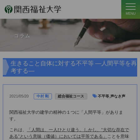
MENU
コラム
生きること自体に対する不平等 ―人間平等を再
考する―
,
2021/05/20
中村 剛
総合福祉コース
不平等
声なき声
関西福祉大学の建学の精神の１つに「人間平等」がありま
す。
これは、
「人間は、一人ひとり違う。しかし、“大切な存在で
ある”という意味（価値）においては平等である」
ことを意味