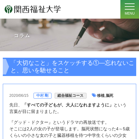
MENU
コラム
「大切なこと」をスケッチする①―忘れないこ
と、思いを馳せること
,
2020/06/15
中村 剛
総合福祉コース
移植
脳死
先日、
「すべての子どもが、大人になれますように」
という
言葉が目に留まりました。
『グッド・ドクター』というドラマの再放送です。
そこには2人の女の子が登場します。脳死状態になった4～5歳
くらいの小さな女の子と臓器移植を待つ中学生くらいの少女