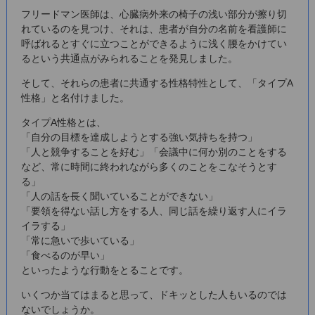
フリードマン医師は、心臓病外来の椅子の浅い部分が擦り切
れているのを見つけ、それは、患者が自分の名前を看護師に
呼ばれるとすぐに立つことができるように浅く腰をかけてい
るという共通点がみられることを発見しました。
そして、それらの患者に共通する性格特性として、「タイプA
性格」と名付けました。
タイプA性格とは、
「自分の目標を達成しようとする強い気持ちを持つ」
「人と競争することを好む」「会議中に何か別のことをする
など、常に時間に終われながら多くのことをこなそうとす
る」
「人の話を長く聞いていることができない」
「要領を得ない話し方をする人、同じ話を繰り返す人にイラ
イラする」
「常に急いで歩いている」
「食べるのが早い」
といったような行動をとることです。
いくつか当てはまると思って、ドキッとした人もいるのでは
ないでしょうか。