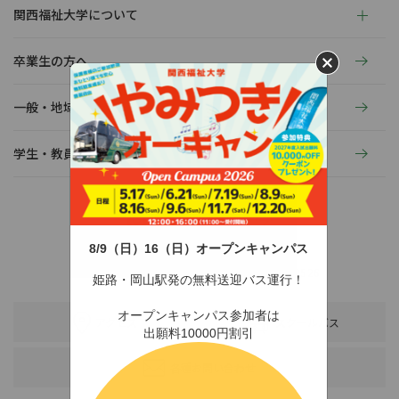
関西福祉大学について
卒業生の方へ
一般・地域の方へ
学生・教員の活動
8/9（日）16（日）オープンキャンパス
〒678-0255 兵庫県赤穂市新田380-3
TEL：0791-46-2525（代）
FAX：0791-46-2526
姫路・岡山駅発の無料送迎バス運行！
オープンキャンパス参加者は
アクセス
スクールバス
出願料10000円割引
各種お問い合わせ