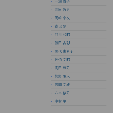
一瀬 貴子
高田 哲史
岡崎 幸友
森 歩夢
谷川 和昭
勝田 吉彰
萬代 由希子
佐伯 文昭
高田 豊司
熊野 陽人
岩間 文雄
八木 修司
中村 剛