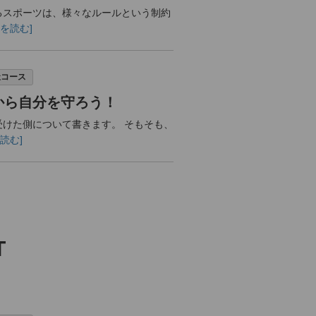
スポーツは、様々なルールという制約
続きを読む]
祉コース
から自分を守ろう！
けた側について書きます。 そもそも、
を読む]
T