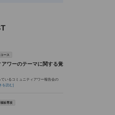
ST
祉コース
ィアワーのテーマに関する覚
ているコミュニティアワー報告会の
.続きを読む]
ツ福祉専攻