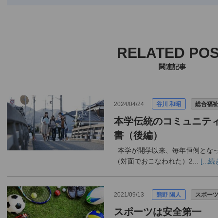
RELATED PO
関連記事
2024/04/24
谷川 和昭
総合福
本学伝統のコミュニテ
書（後編）
本学が開学以来、毎年恒例となっ
（対面でおこなわれた）2...
[..
2021/09/13
熊野 陽人
スポー
スポーツは安全第一