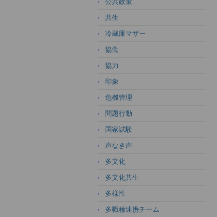
公共政策
共生
冷蔵庫マザー
協働
協力
印象
危機管理
問題行動
国家試験
声なき声
多文化
多文化共生
多様性
多職種連携チーム