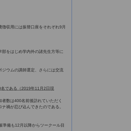
費徴収用には振替口座をそれぞれ9月
学部をはじめ学内外の諸先生方等に
ポジウムの講師選定、さらには交流
である（2019年11月2日現
者数は400名前後訪れていただく
ロナ禍が忍び込んできたのである。
催準備も12月以降からツークール目