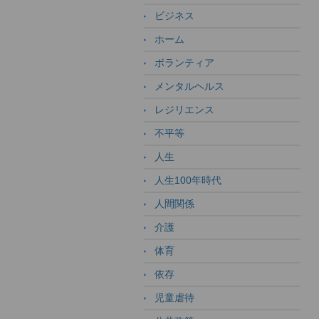
ビジネス
ホーム
ボランティア
メンタルヘルス
レジリエンス
不平等
人生
人生100年時代
人間関係
介護
体育
依存
児童虐待