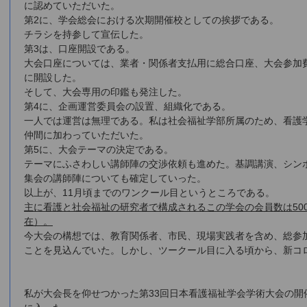
に認めていただいた。
第2に、学会総会における次期開催校としての挨拶である。
チラシを持参して宣伝した。
第3は、口座開設である。
大会口座については、業者・関係者支払用に総合口座、大会参加
に開設した。
そして、大会専用の印鑑も発注した。
第4に、企画運営委員会の設置、組織化である。
一人では運営は無理である。私は社会福祉学部所属のため、看護
仲間に加わっていただいた。
第5に、大会テーマの決定である。
テーマにふさわしい講師陣の交渉依頼も進めた。基調講演、シン
集会の講師陣についても確定していった。
以上が、11月頃までのワンクール目というところである。
主に看護と社会福祉の研究者で構成されるこの学会の会員数は500名
在）。
今大会の構想では、教育関係者、市民、現場実践者を含め、総参加
ことを見込んでいた。しかし、ツークール目に入る頃から、新コ
私が大会長を仰せつかった第33回日本看護福祉学会学術大会の開