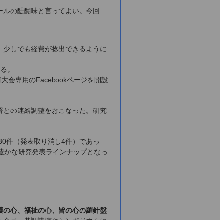
ールの醍醐味と言ってよい。今回
、少しでも経費が捻出できるように
ある。
会専用のFacebookページを開設
署との連絡調整をおこなった。研究
30件（発表取り消し4件）であっ
豊かな研究発表ラインナップとなっ
護の心、福祉の心、皆の心の羅針盤