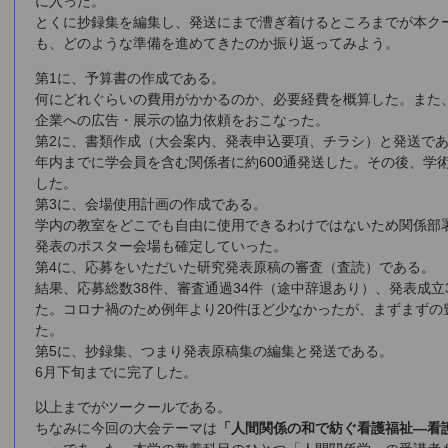
に入った。
とくに抄録集を編集し、発送にまで漕ぎ着けるところまでが本ク
も、どのような準備を進めてきたのか振り返ってみよう。
第1に、予算書の作成である。
何にどれぐらいの費用がかかるのか、必要経費を概算した。また
企業への広告・展示の協力依頼をおこなった。
第2に、書類作成（大会案内、発表申込要項、チラシ）と発送で
年内までに学会員を含む関係者に約600通発送した。その後、学術大
した。
第3に、会場使用計画の作成である。
学内の教室をどこでも自由に使用できるわけではないため関係部
発表のポスター会場も確定していった。
第4に、応募をいただいた研究発表原稿の審査（査読）である。
結果、応募総数38件、審査通過34件（途中辞退あり）、発表成立
た。コロナ禍のため例年より20件ほど少なかったが、まずまずの
た。
第5に、抄録集、つまり発表原稿集の編集と発送である。
6月下旬までに完了した。
以上までがツークールである。
ちなみに今回の大会テーマは
「人間関係の和で紡ぐ看護福祉―看