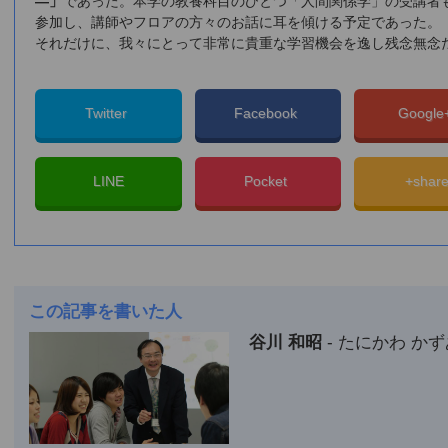
―」
であった。本学の教養科目のひとつ「人間関係学」の受講者
参加し、講師やフロアの方々のお話に耳を傾ける予定であった。
それだけに、我々にとって非常に貴重な学習機会を逸し残念無念
Twitter
Facebook
Googl
LINE
Pocket
+shar
この記事を書いた人
谷川 和昭
- たにかわ かず