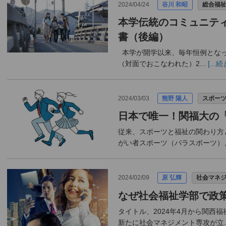
2024/04/24
谷川 和昭
総合福
本学伝統のコミュニテ
書（後編）
本学が開学以来、毎年恒例となっ
（対面でおこなわれた）2...
[..
2024/03/03
熊野 陽人
スポー
日本で唯一！関福大の
従来、スポーツと福祉の関わり方
がい者スポーツ（パラスポーツ）、
2024/02/09
原 弘輝
社会マネ
なぜ社会福祉学部で政
タイトル、2024年4月から関西
新たに社会マネジメント専攻が立..