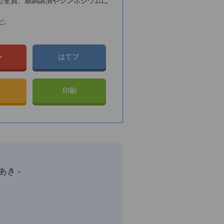
も全員、基調講演やシンポジウムに
だ。
e+
はてブ
e
印刷
あき -